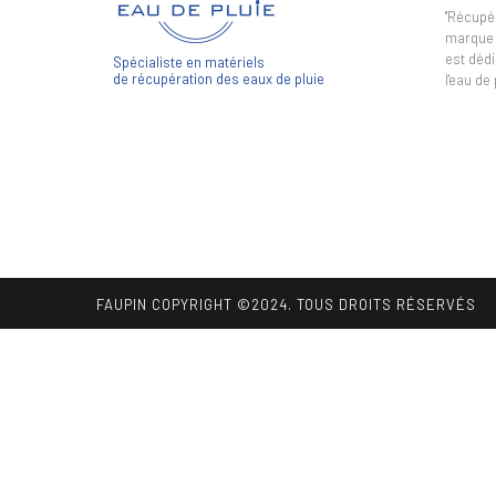
"Récupér
marque 
est dédi
Spécialiste en matériels
de récupération des eaux de pluie
l'eau de 
FAUPIN COPYRIGHT ©2024. TOUS DROITS RÉSERVÉS