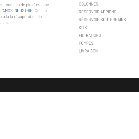
COLONNES
er son eau de pluie" est une
d'
AMOS INDUSTRIE
. Ce site
RÉSERVOIR AÉRIENS
é à la la récupération de
RÉSERVOIR SOUTERRAINS
pluie.
KITS
FILTRATIONS
POMPES
LIVRAISON