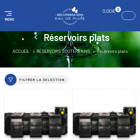
Panneau de gestion des cookies
0
0,00
€
MENU
Réservoirs plats
ACCUEIL
RÉSERVOIRS SOUTERRAINS
Réservoirs plats
FILTRER LA SELECTION