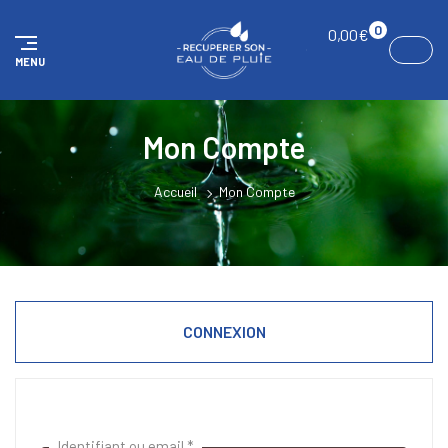
Panneau de gestion des cookies
0
0,00
€
MENU
Mon Compte
Accueil
Mon Compte
CONNEXION
Identifiant ou email
*