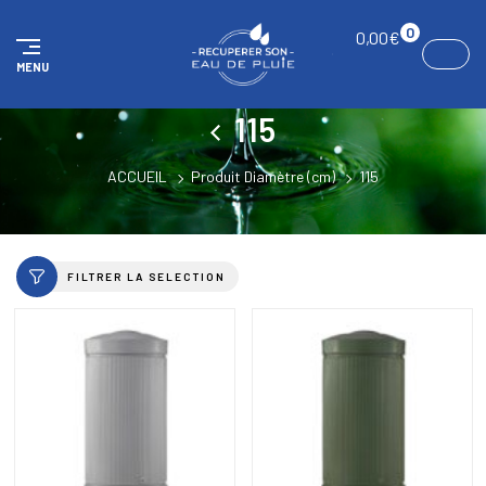
Panneau de gestion des cookies
0
0,00
€
MENU
115
ACCUEIL
Produit Diamètre (cm)
115
FILTRER LA SELECTION