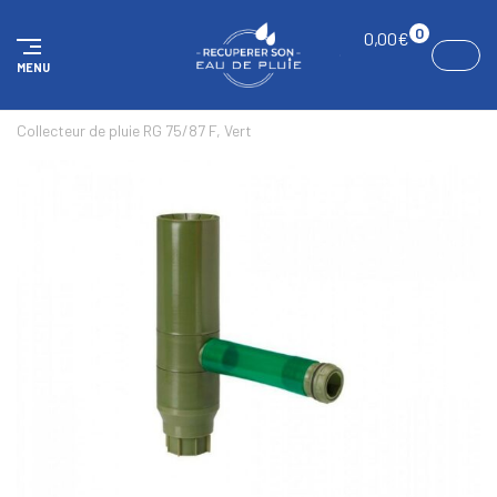
Panneau de gestion des cookies
0
0,00
€
MENU
ACCUEIL
COLONNES D'EAU DE PLUIE
ACCESSOIRES
Collecteur de pluie RG 75/87 F, Vert