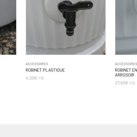
ACCESSOIRES
ACCESSOIRE
ROBINET PLASTIQUE
ROBINET E
ARROSOIR
4,20
€
TTC
27,60
€
TTC