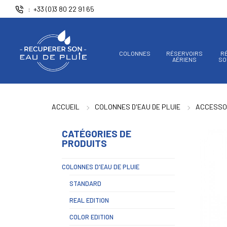
Panneau de gestion des cookies
+33 (0)3 80 22 91 65
COLONNES
RÉSERVOIRS
R
AÉRIENS
SO
ACCUEIL
COLONNES D'EAU DE PLUIE
ACCESSO
CATÉGORIES DE
PRODUITS
COLONNES D'EAU DE PLUIE
STANDARD
REAL EDITION
COLOR EDITION