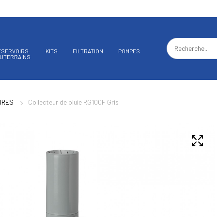
ÉSERVOIRS
KITS
FILTRATION
POMPES
UTERRAINS
IRES
Collecteur de pluie RG100F Gris