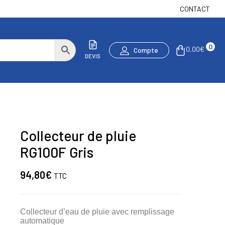
CONTACT
0
0,00
€
Compte
DEVIS
Collecteur de pluie
RG100F Gris
94,80
€
TTC
Collecteur d’eau de pluie avec remplissage
automatique