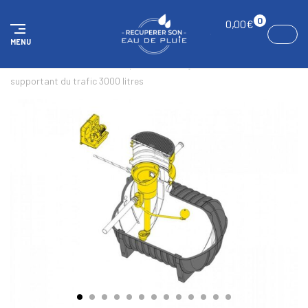
Panneau de gestion des cookies
0
0,00
€
MENU
ACCUEIL
KITS
Kit complet maison & jardin standard,
supportant du trafic 3000 litres