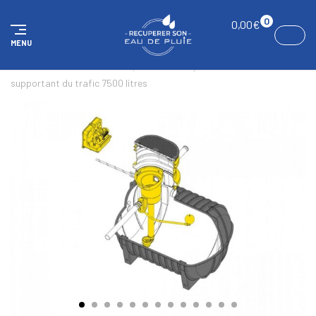
Panneau de gestion des cookies
0
0,00
€
MENU
ACCUEIL
KITS
Kit complet maison & jardin standard,
supportant du trafic 7500 litres