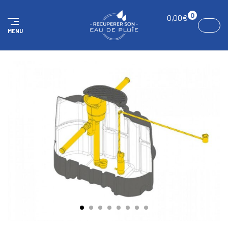
Panneau de gestion des cookies
0
0,00
€
MENU
ACCUEIL
KITS
Kit réservoir Slim 3000 litres