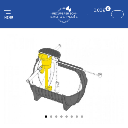
Panneau de gestion des cookies
0
0,00
€
MENU
ACCUEIL
KITS
Kit réservoir Standard Garden 4000 litres