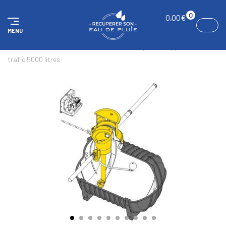
Panneau de gestion des cookies
0
0,00
€
MENU
ACCUEIL
KITS
Kit Standard maison & jardin, supportant du
trafic 5000 litres