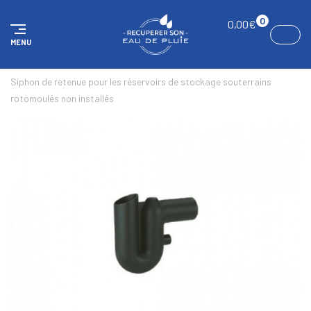
Panneau de gestion des cookies
0
0,00
€
MENU
ACCUEIL
RÉSERVOIRS SOUTERRAINS
ACCESSOIRES
Siphon de retenue pour les réservoirs de stockage souterrains
rotomoulés non installés