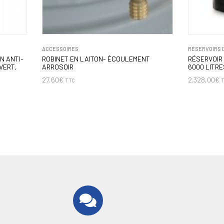
ACCESSOIRES
RÉSERVOIRS 
N ANTI-
ROBINET EN LAITON- ÉCOULEMENT
RÉSERVOIR
VERT,
ARROSOIR
6000 LITRE
27,60
€
2.328,00
€
TTC