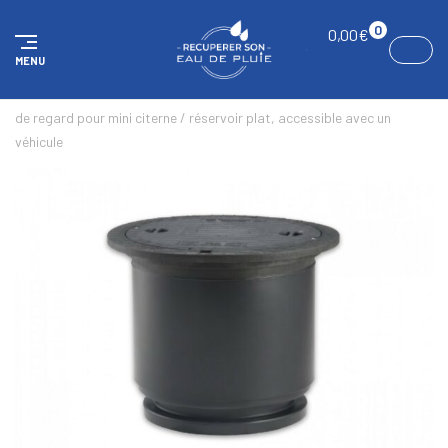
Panneau de gestion des cookies
0
0,00
€
MENU
ACCUEIL
RÉSERVOIRS SOUTERRAINS
ACCESSOIRES
Fosse
de regard pour mini citerne / réservoir plat, accessible avec un
véhicule