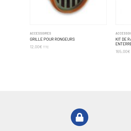
ACCESSOIRES
ACCESSOI
GRILLE POUR RONGEURS
KIT DE 
ENTERR
12,00
€
TTC
165,00
€