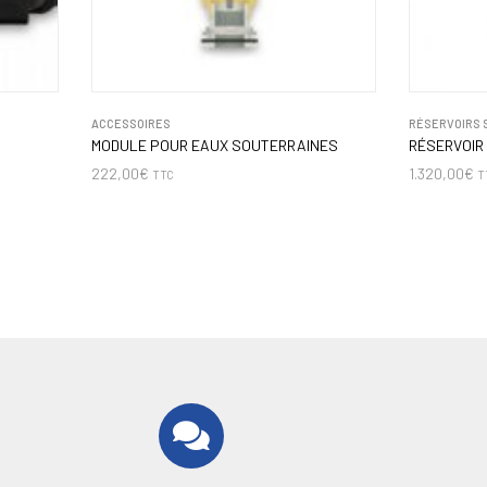
ACCESSOIRES
RÉSERVOIRS 
MODULE POUR EAUX SOUTERRAINES
RÉSERVOIR 
222,00
€
1.320,00
€
TTC
T