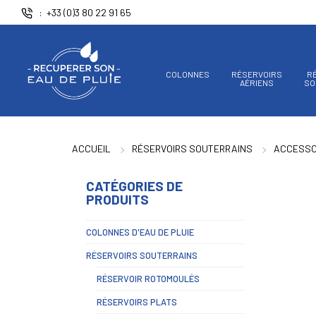
Panneau de gestion des cookies
+33 (0)3 80 22 91 65
COLONNES
RÉSERVOIRS
R
AÉRIENS
SO
ACCUEIL
RÉSERVOIRS SOUTERRAINS
ACCESSO
CATÉGORIES DE
PRODUITS
COLONNES D'EAU DE PLUIE
RÉSERVOIRS SOUTERRAINS
RÉSERVOIR ROTOMOULÉS
RÉSERVOIRS PLATS