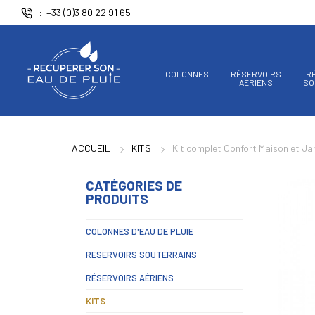
Panneau de gestion des cookies
+33 (0)3 80 22 91 65
COLONNES
RÉSERVOIRS
R
AÉRIENS
SO
ACCUEIL
KITS
Kit complet Confort Maison et Jar
CATÉGORIES DE
PRODUITS
COLONNES D'EAU DE PLUIE
RÉSERVOIRS SOUTERRAINS
RÉSERVOIRS AÉRIENS
KITS