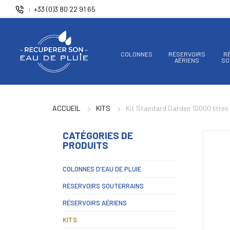
Panneau de gestion des cookies
+33 (0)3 80 22 91 65
COLONNES
RÉSERVOIRS
R
AÉRIENS
SO
ACCUEIL
KITS
Kit Standard Garden 10000 litres
CATÉGORIES DE
PRODUITS
COLONNES D'EAU DE PLUIE
RÉSERVOIRS SOUTERRAINS
RÉSERVOIRS AÉRIENS
KITS