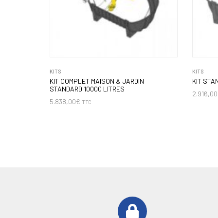
KITS
KITS
KIT COMPLET MAISON & JARDIN
KIT STA
STANDARD 10000 LITRES
2.916,00
5.838,00
€
TTC