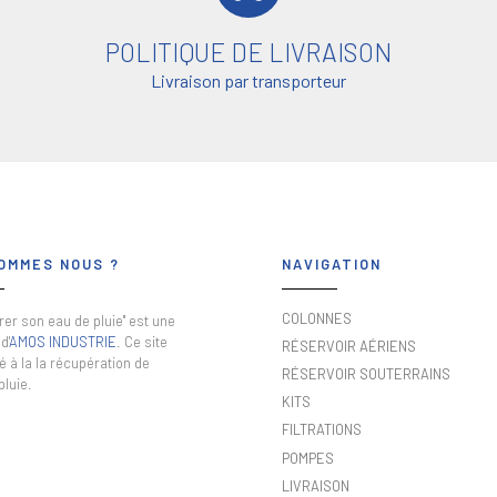
POLITIQUE DE LIVRAISON
Livraison par transporteur
OMMES NOUS ?
NAVIGATION
COLONNES
er son eau de pluie" est une
d'
AMOS INDUSTRIE
. Ce site
RÉSERVOIR AÉRIENS
é à la la récupération de
RÉSERVOIR SOUTERRAINS
pluie.
KITS
FILTRATIONS
POMPES
LIVRAISON