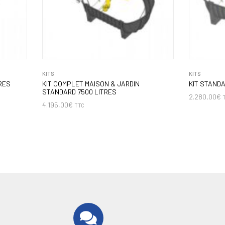
KITS
KITS
RES
KIT COMPLET MAISON & JARDIN
KIT STAND
STANDARD 7500 LITRES
2.280,00
€
4.195,00
€
TTC