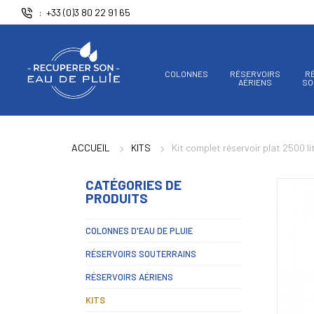
Panneau de gestion des cookies
+33 (0)3 80 22 91 65
COLONNES
RÉSERVOIRS
R
AÉRIENS
SO
ACCUEIL
KITS
Kit complet réservoir plat 2500 li
CATÉGORIES DE
PRODUITS
COLONNES D'EAU DE PLUIE
RÉSERVOIRS SOUTERRAINS
RÉSERVOIRS AÉRIENS
KITS