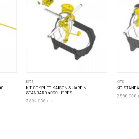
KITS
KITS
00
KIT COMPLET MAISON & JARDIN
KIT STAND
STANDARD 4000 LITRES
2.586,00
€
3.894,00
€
TTC