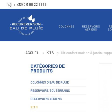
Panneau de gestion des cookies
+33 (0)3 80 22 91 65
COLONNES
RÉSERVOIRS
R
AÉRIENS
SO
ACCUEIL
KITS
Kit confort maison & jardin, suppo
CATÉGORIES DE
PRODUITS
COLONNES D'EAU DE PLUIE
RÉSERVOIRS SOUTERRAINS
RÉSERVOIRS AÉRIENS
KITS