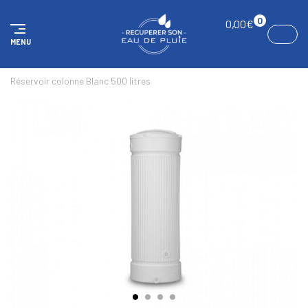
Panneau de gestion des cookies
0
0,00
€
MENU
ACCUEIL
COLONNES D'EAU DE PLUIE
COLOR EDITION
Réservoir colonne Blanc 500 litres