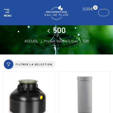
Panneau de gestion des cookies
0
0,00
€
MENU
500
ACCUEIL
Produit Volume (Litre)
500
FILTRER LA SELECTION