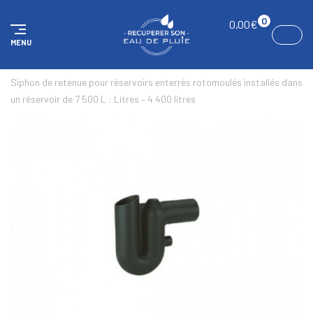
Panneau de gestion des cookies
0
0,00
€
MENU
ACCUEIL
RÉSERVOIRS SOUTERRAINS
ACCESSOIRES
Siphon de retenue pour réservoirs enterrés rotomoulés installés dans
un réservoir de 7 500 L : Litres – 4 400 litres