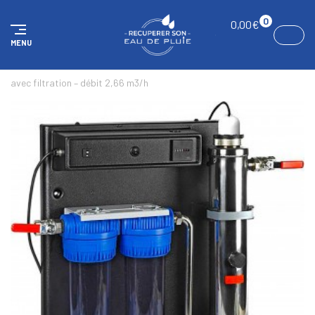
Panneau de gestion des cookies
0
0,00
€
MENU
ACCUEIL
FILTRATION
FILTRATION UV
Stérilisateur UVC
avec filtration – débit 2,66 m3/h