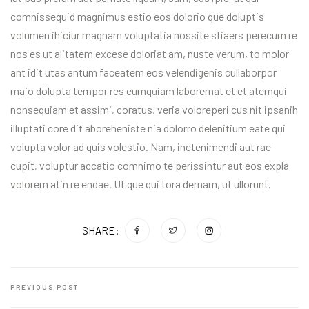
comnissequid magnimus estio eos dolorio que doluptis
volumen ihiciur magnam voluptatia nossite stiaers perecum re
nos es ut alitatem excese doloriat am, nuste verum, to molor
ant idit utas antum faceatem eos velendigenis cullaborpor
maio dolupta tempor res eumquiam laborernat et et atemqui
nonsequiam et assimi, coratus, veria voloreperi cus nit ipsanih
illuptati core dit aboreheniste nia dolorro delenitium eate qui
volupta volor ad quis volestio. Nam, inctenimendi aut rae
cupit, voluptur accatio comnimo te perissintur aut eos expla
volorem atin re endae. Ut que qui tora dernam, ut ullorunt.
SHARE:
PREVIOUS POST