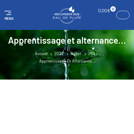
Panneau de gestion des cookies
0
0,00
€
MENU
Apprentissage et alternance…
Accueil
2022
Juillet
26
Apprentissage Et Alternance…