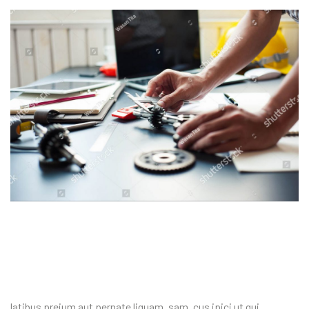
latibus preium aut pernate liquam, sam, cus ipici ut qui