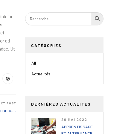
ihiciur
as
 et
lor ad
CATÉGORIES
ndae. Ut
All
Actualités
DERNIÈRES ACTUALITES
EXT POST
ernance…
20 MAI 2022
APPRENTISSAGE
ET ALTERNANCE…