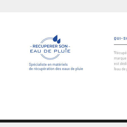
QUI-S
"Récupér
marque 
est dédi
Spécialiste en matériels
de récupération des eaux de pluie
l'eau de 
FAUPIN COPYRIGHT ©2024. TOUS DROITS RÉSERVÉS