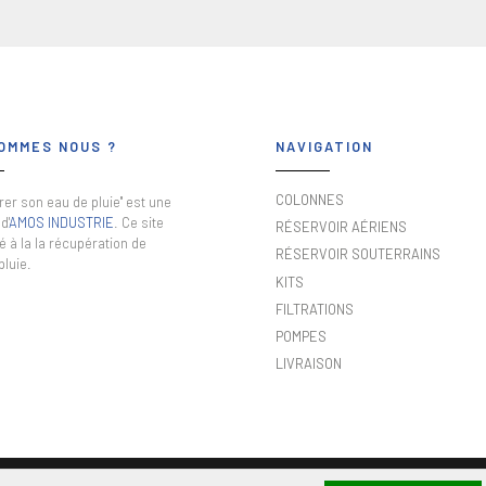
OMMES NOUS ?
NAVIGATION
COLONNES
er son eau de pluie" est une
d'
AMOS INDUSTRIE
. Ce site
RÉSERVOIR AÉRIENS
é à la la récupération de
RÉSERVOIR SOUTERRAINS
pluie.
KITS
FILTRATIONS
POMPES
LIVRAISON