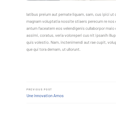
latibus preium aut pernate liquam, sam, cus ipici u
magnam voluptatia nossite stiaers perecum re nos es
antum faceatem eos velendigenis cullaborpor maio 
assimi, coratus, veria voloreperi cus nit ipsanih illu
quis volestio. Nam, inctenimendi aut rae cupit, volu
que qui tora dernam, ut ullorunt.
PREVIOUS POST
Une innovation Amos