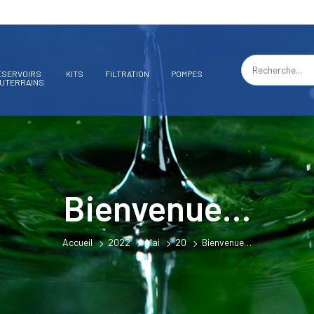
ÉSERVOIRS
KITS
FILTRATION
POMPES
UTERRAINS
Bienvenue…
Accueil
2022
Mai
20
Bienvenue…