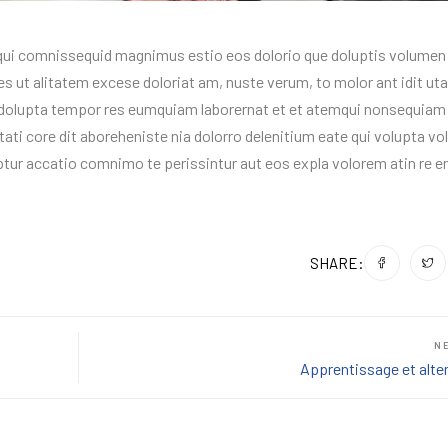
t qui comnissequid magnimus estio eos dolorio que doluptis volumen 
 ut alitatem excese doloriat am, nuste verum, to molor ant idit ut
dolupta tempor res eumquiam laborernat et et atemqui nonsequiam
ptati core dit aboreheniste nia dolorro delenitium eate qui volupta vo
ptur accatio comnimo te perissintur aut eos expla volorem atin re e
SHARE:
N
Apprentissage et alt