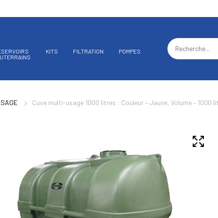
ÉSERVOIRS
KITS
FILTRATION
POMPES
UTERRAINS
USAGE
Cuve multi-usage 1000 litres : Couleur – Jaune, Volume – 1000 li