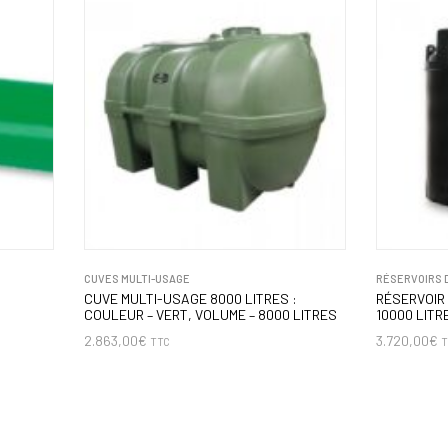
CUVES MULTI-USAGE
RÉSERVOIRS 
CUVE MULTI-USAGE 8000 LITRES :
RÉSERVOIR
COULEUR – VERT, VOLUME – 8000 LITRES
10000 LITR
2.863,00
€
3.720,00
€
TTC
T