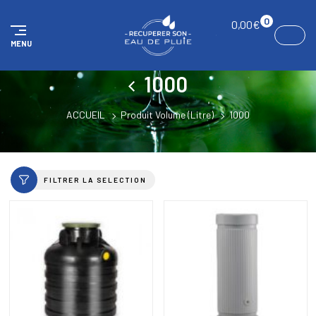
Panneau de gestion des cookies
0
0,00
€
MENU
1000
ACCUEIL
Produit Volume (Litre)
1000
FILTRER LA SELECTION