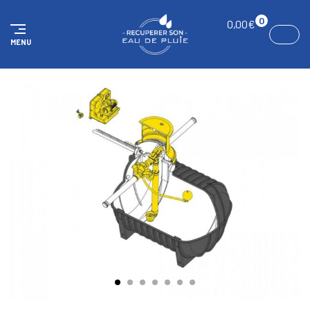
Panneau de gestion des cookies
0
0,00
€
MENU
ACCUEIL
KITS
Kit Eco Garden 2000 litres