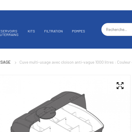
ÉSERVOIRS
KITS
FILTRATION
POMPES
UTERRAINS
USAGE
Cuve multi-usage avec cloison anti-vague 1000 litres : Couleur –