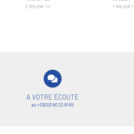
3.720,00
€
1.788,00
€
TTC
T
A VOTRE ÉCOUTE
au +33(0)3 80 22 91 65