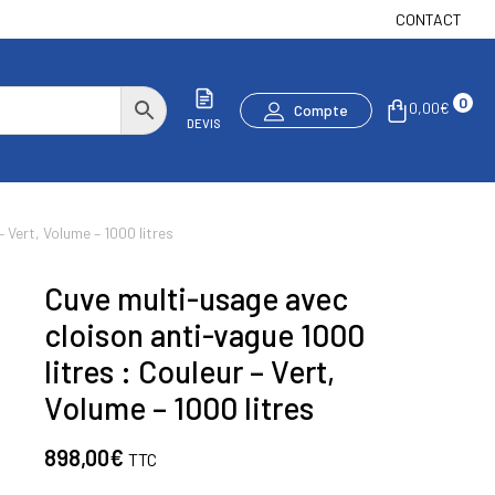
CONTACT
0
0,00
€
Compte
DEVIS
 Vert, Volume – 1000 litres
Cuve multi-usage avec
cloison anti-vague 1000
litres : Couleur – Vert,
Volume – 1000 litres
898,00
€
TTC