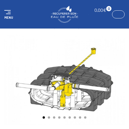
Panneau de gestion des cookies
0
0,00
€
MENU
ACCUEIL
KITS
Kit complet réservoir plat 5000 litres