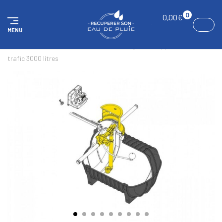
Panneau de gestion des cookies
0
0,00
€
MENU
ACCUEIL
KITS
Kit confort maison & jardin, supportant du
trafic 3000 litres