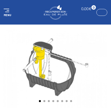
Panneau de gestion des cookies
0
0,00
€
MENU
ACCUEIL
KITS
Kit réservoir Standard Garden 3000 litres