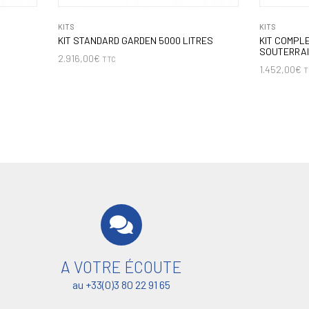
KITS
KITS
KIT STANDARD GARDEN 5000 LITRES
KIT COMPLE
SOUTERRAI
2.916,00
€
TTC
1.452,00
€
T
A VOTRE ÉCOUTE
au +33(0)3 80 22 91 65