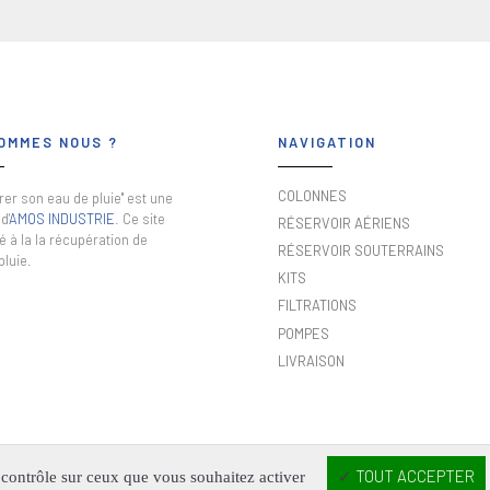
OMMES NOUS ?
NAVIGATION
COLONNES
er son eau de pluie" est une
d'
AMOS INDUSTRIE
. Ce site
RÉSERVOIR AÉRIENS
é à la la récupération de
RÉSERVOIR SOUTERRAINS
pluie.
KITS
FILTRATIONS
POMPES
LIVRAISON
TOUT ACCEPTER
e contrôle sur ceux que vous souhaitez activer