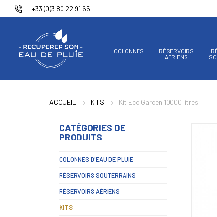
Panneau de gestion des cookies
+33 (0)3 80 22 91 65
COLONNES
RÉSERVOIRS
R
AÉRIENS
SO
ACCUEIL
KITS
Kit Eco Garden 10000 litres
CATÉGORIES DE
PRODUITS
COLONNES D'EAU DE PLUIE
RÉSERVOIRS SOUTERRAINS
RÉSERVOIRS AÉRIENS
KITS