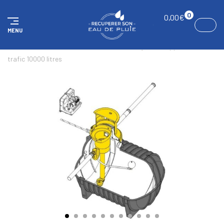
Panneau de gestion des cookies
0
0,00
€
MENU
ACCUEIL
KITS
Kit Standard maison & jardin, supportant du
trafic 10000 litres