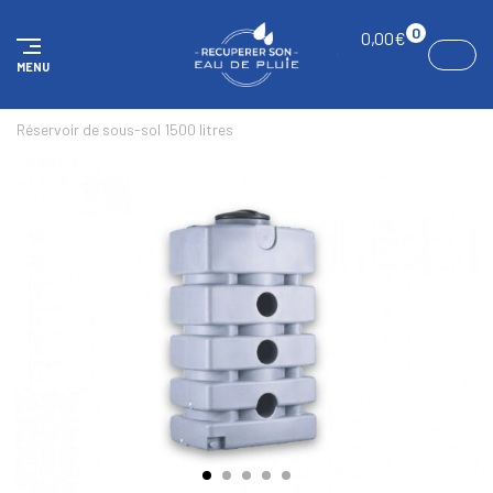
Panneau de gestion des cookies
0
0,00
€
MENU
ACCUEIL
RÉSERVOIRS AÉRIENS
RÉSERVOIRS SOUS-SOL
Réservoir de sous-sol 1500 litres