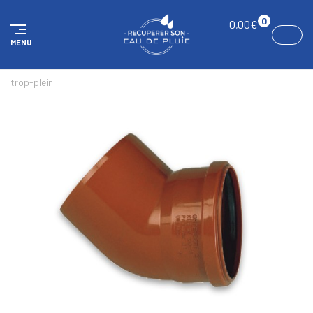
Panneau de gestion des cookies
0
0,00
€
MENU
ACCUEIL
RÉSERVOIRS AÉRIENS
ACCESSOIRES
Sortie de
trop-plein