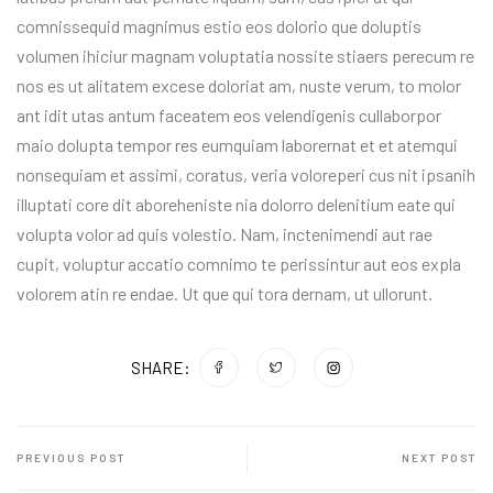
comnissequid magnimus estio eos dolorio que doluptis
volumen ihiciur magnam voluptatia nossite stiaers perecum re
nos es ut alitatem excese doloriat am, nuste verum, to molor
ant idit utas antum faceatem eos velendigenis cullaborpor
maio dolupta tempor res eumquiam laborernat et et atemqui
nonsequiam et assimi, coratus, veria voloreperi cus nit ipsanih
illuptati core dit aboreheniste nia dolorro delenitium eate qui
volupta volor ad quis volestio. Nam, inctenimendi aut rae
cupit, voluptur accatio comnimo te perissintur aut eos expla
volorem atin re endae. Ut que qui tora dernam, ut ullorunt.
SHARE:
PREVIOUS POST
NEXT POST