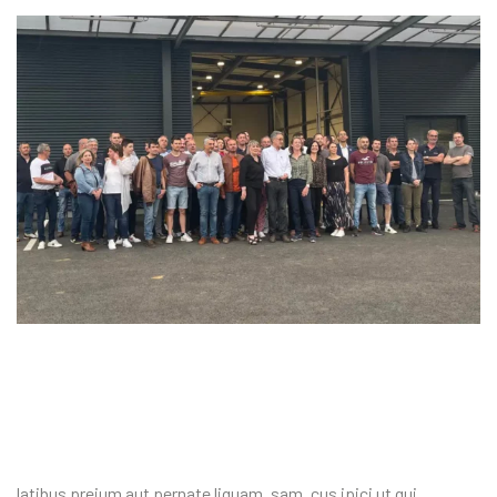
latibus preium aut pernate liquam, sam, cus ipici ut qui