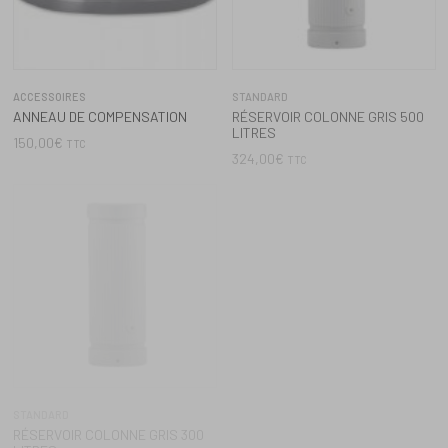
STANDARD
STANDARD
RÉSERVOIR COLONNE GRIS 300
RÉSERVOIR COLONNE VERT 500
LITRES
LITRES
204,00
€
324,00
€
TTC
TTC
STANDARD
ACCESSOIRES
RÉSERVOIR COLONNE VERT 300
SORTIE DE TUYAU D’ARROSAGE
LITRES
18,00
€
TTC
204,00
€
TTC