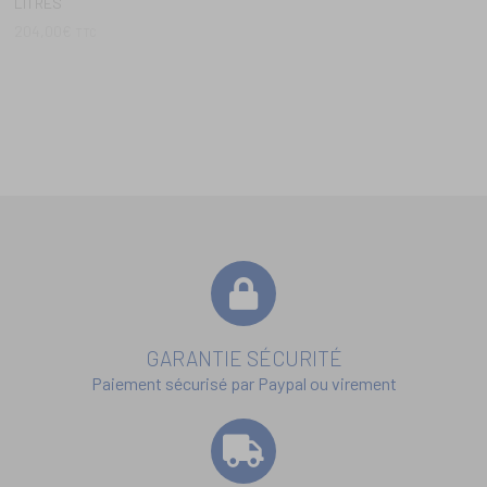
STANDARD
RÉSERVOIR COLONNE
ANTHRACITE 500 LITRES
324,00
€
TTC