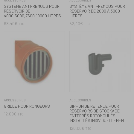
GRILLE POUR RONGEURS
SIPHON DE RETENUE POUR
RÉSERVOIRS DE STOCKAGE
12,00
€
TTC
ENTERRÉS ROTOMOULÉS
INSTALLÉS INDIVIDUELLEMENT
120,00
€
TTC
ACCESSOIRES
ACCESSOIRES
SIPHON DE RETENUE POUR LES
SIPHON DE RETENUE POUR
RÉSERVOIRS DE STOCKAGE
RÉSERVOIRS ENTERRÉS
SOUTERRAINS ROTOMOULÉS
ROTOMOULÉS INSTALLÉS DANS
NON INSTALLÉS
UN RÉSERVOIR DE 10 000 L :
LITRES – 6000 LITRES
102,00
€
TTC
120,00
€
TTC