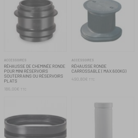
ACCESSOIRES
STANDARD
ANNEAU DE COMPENSATION
RÉSERVOIR COLONNE GRIS 500
LITRES
150,00
€
TTC
324,00
€
TTC