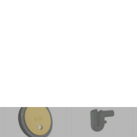
ACCESSOIRES
ACCESSOIRES
BOUCHON RÉGULATEUR DE
SIPHON DE TROP-PLEIN EN PE
RÉTENTION POUR LES
51,60
€
TTC
RÉSERVOIRS DE STOCKAGE
SOUTERRAINS ROTOMOULÉS
INSTALLÉS : POUR CUVE DE :
3000 LITRES
60,00
€
TTC