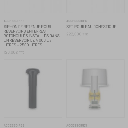
ACCESSOIRES
ACCESSOIRES
HOTTE D’AÉRATION DN 100
MODULE POUR EAUX
SOUTERRAINES
50,40
€
TTC
222,00
€
TTC
ACCESSOIRES
ACCESSOIRES
KIT DE RACCORDEMENT DN 50
FOSSE DE REGARD POUR MINI
POUR CUVE ENTERRÉE
CITERNE / RÉSERVOIR PLAT,