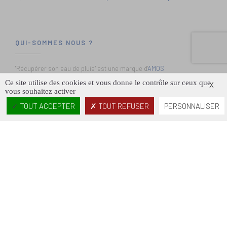
A VOTRE ÉCOUTE
au +33(0)3 80 22 91 65
Spécialiste en matériels
de récupération des eaux de pluie
QUI-SOMMES NOUS ?
"Récupérer son eau de pluie" est une marque d'
AMOS
INDUSTRIE
. Ce site est dédié à la la récupération de l'eau de