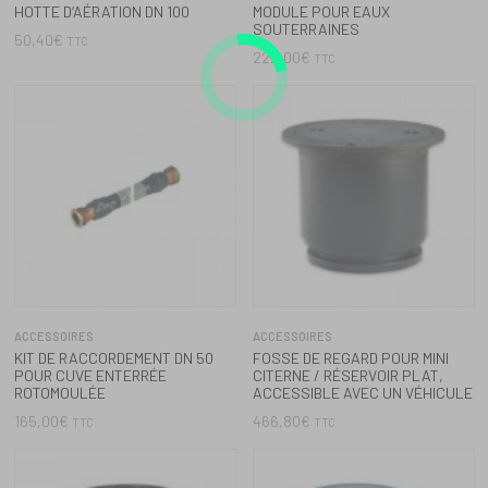
ROTOMOULÉE
ACCESSIBLE AVEC UN VÉHICULE
165,00
€
466,80
€
TTC
TTC
ACCESSOIRES
ACCESSOIRES
RÉHAUSSE DE CHEMINÉE RONDE
RÉHAUSSE RONDE
POUR MINI RÉSERVOIRS
CARROSSABLE ( MAX.600KG)
SOUTERRAINS OU RÉSERVOIRS
490,80
€
TTC
PLATS
186,00
€
TTC